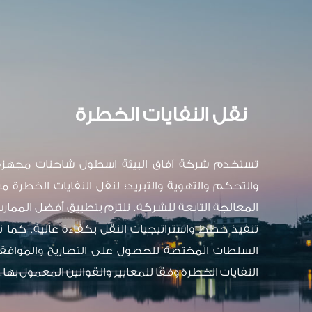
نقل النفايات الخطرة
تستخدم شركة آفاق البيئة اسطول شاحنات مجهزة 
والتحكم والتهوية والتبريد؛ لنقل النفايات الخطرة 
المعالجة التابعة للشركة. نلتزم بتطبيق أفضل المما
تنفيذ خطط واستراتيجيات النقل بكفاءة عالية. كما 
السلطات المختصة للحصول على التصاريح والموافقا
النفايات الخطرة وفقًا للمعايير والقوانين المعمول بها.