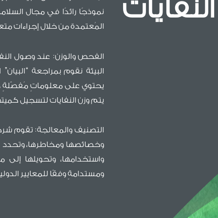
نفايات
نموذجًا رائدًا في مجال السلام
المُعتمدة من خلال إجراءات مت
الفحص والوزن: عند وصول النفا
البيئة نقوم بمراجعة “البيان”
يحتوي على معلوماتٍ مُفصّلةٍ 
يتم وزن النفايات لتسجيل كميته
التصنيف والمعالجة: تقوم شركة 
وخصائصها ومخاطرها، وتحدد الط
واستخدامها، وتحويلها إلى مو
ومستدامةٍ وفقًا للمعايير الدولي